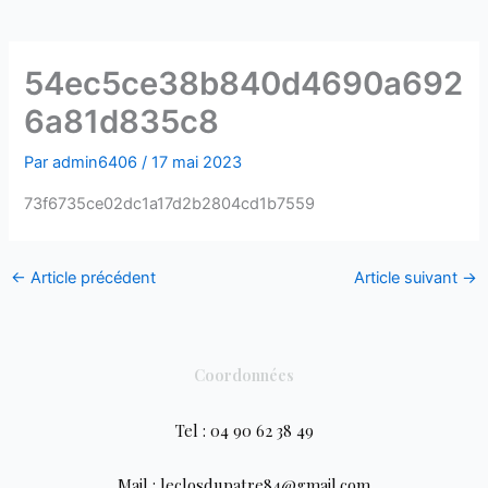
54ec5ce38b840d4690a692
6a81d835c8
Par
admin6406
/
17 mai 2023
73f6735ce02dc1a17d2b2804cd1b7559
←
Article précédent
Article suivant
→
Coordonnées
Tel : 04 90 62 38 49
Mail : leclosdupatre84@gmail.com